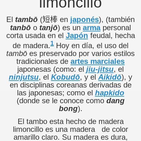
limoncillo
El
tambō
(
en
japonés
), (también
短棒
tanbō
o
tanjō
) es un
arma
personal
corta usada en el
Japón
feudal, hecha
1
de madera.
Hoy en día, el uso del
tambō
es preservado por varios estilos
tradicionales de
artes marciales
japonesas (como: el
jiu-jitsu
, el
ninjutsu
, el
Kobudō
, y el
Aikidō
), y
en disciplinas coreanas derivadas de
las japonesas; como el
hapkido
(donde se le conoce como
dang
bong
).
El tambo esta hecho de madera
limoncillo es una madera de color
amarillo claro. Su madera es dura,