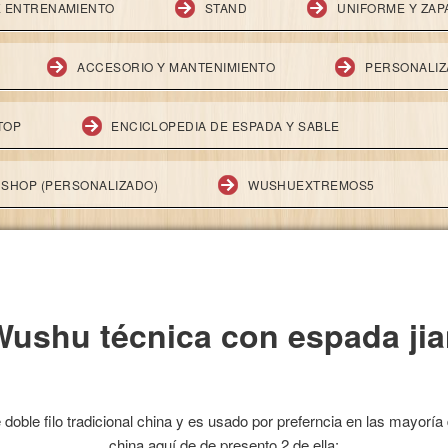
E ENTRENAMIENTO
STAND
UNIFORME Y ZAP
ACCESORIO Y MANTENIMIENTO
PERSONALIZ
TOP
ENCICLOPEDIA DE ESPADA Y SABLE
SHOP (PERSONALIZADO)
WUSHUEXTREMOS5
Wushu técnica con espada jia
oble filo tradicional china y es usado por preferncia en las mayoría 
china aquí de de presento 2 de ella: