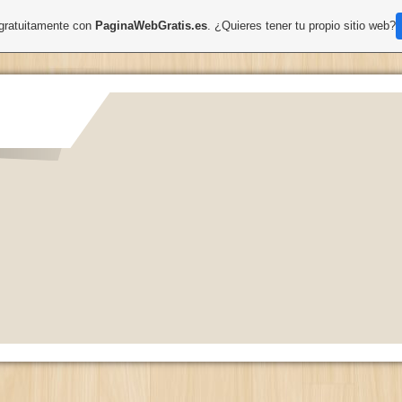
 gratuitamente con
PaginaWebGratis.es
. ¿Quieres tener tu propio sitio web?