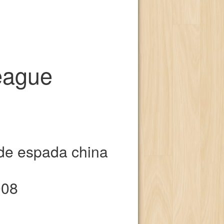
league
 de espada china
008