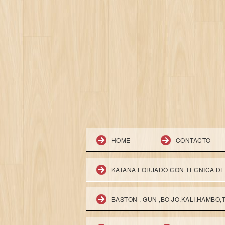
HOME
CONTACTO
KATANA FORJADO CON TECNICA D
BASTON , GUN ,BO JO,KALI,HAMBO