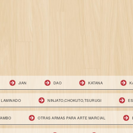
JIAN
DAO
KATANA
K
E LAMINADO
NINJATO,CHOKUTO,TSURUGI
ES
,TAMBO
OTRAS ARMAS PARA ARTE MARCIAL