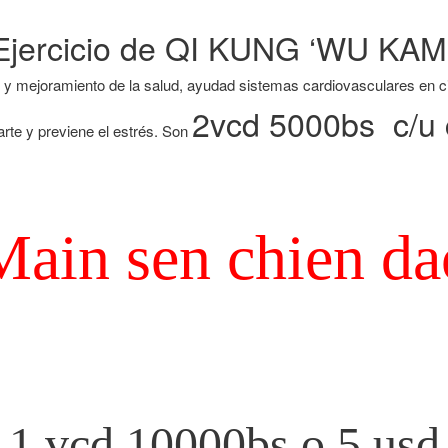
Ejercicio de QI KUNG ‘WU KA
chi y mejoramiento de la salud, ayudad sistemas cardiovasculares en c
2vcd 5000bs c/u 
jarte y previene el estrés. Son
Main sen chien da
1 vcd 10000bs o 5 usd