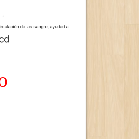
M
‘
irculación de las sangre, ayudad a
cd
o