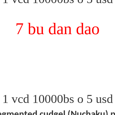
7 bu dan dao
1 vcd 10000bs o 5 usd
egmented cudgel (Nuchaku)
p