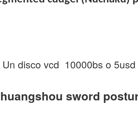
Un disco vcd
1000
0bs o 5usd
huangshou sword postu