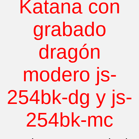
Katana con
grabado
dragón
modero js-
254bk-dg y js-
254bk-mc