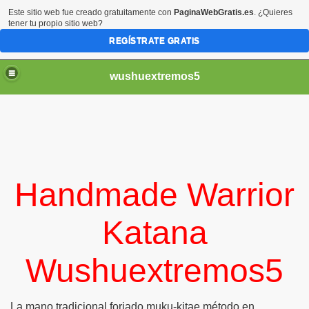
Este sitio web fue creado gratuitamente con
PaginaWebGratis.es
. ¿Quieres
tener tu propio sitio web?
REGÍSTRATE GRATIS
wushuextremos5
Handmade Warrior
Katana
Wushuextremos5
minado
La mano tradicional forjado muku-kitae método en